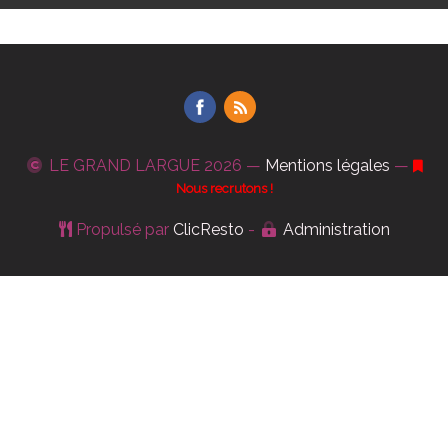
LE GRAND LARGUE
2026 —
Mentions légales
—
Nous recrutons !
Propulsé par
ClicResto
-
Administration